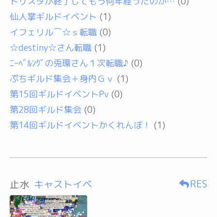
トリスタが終了してもう何年経ったのか…
(0)
仙人掌ギルドイベント
(1)
イフェリル⌒☆ｓ転職
(0)
☆destiny☆さん転職
(1)
ﾆｰﾍﾞﾙﾝｸﾞの兎環さん１次転職♪
(0)
ぷちギルド集会＋身内Ｇｖ
(1)
第15回ギルドイベントPv
(0)
第28回ギルド集会
(0)
第14回ギルドイベントかくれんぼ！
(1)
RES
止水
キャストイベ