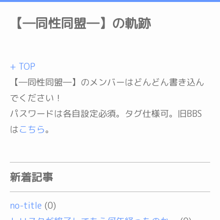
【―同性同盟―】の軌跡
+ TOP
【―同性同盟―】のメンバーはどんどん書き込ん
でください！
パスワードは各自設定必須。タグ仕様可。旧BBS
は
こちら
。
新着記事
no-title
(0)