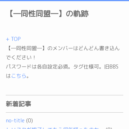
【―同性同盟―】の軌跡
+ TOP
【―同性同盟―】のメンバーはどんどん書き込ん
でください！
パスワードは各自設定必須。タグ仕様可。旧BBS
は
こちら
。
新着記事
no-title
(0)