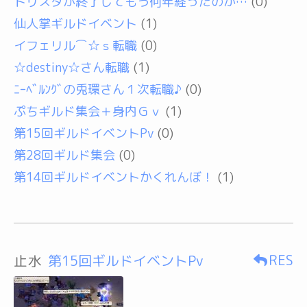
トリスタが終了してもう何年経ったのか…
(0)
仙人掌ギルドイベント
(1)
イフェリル⌒☆ｓ転職
(0)
☆destiny☆さん転職
(1)
ﾆｰﾍﾞﾙﾝｸﾞの兎環さん１次転職♪
(0)
ぷちギルド集会＋身内Ｇｖ
(1)
第15回ギルドイベントPv
(0)
第28回ギルド集会
(0)
第14回ギルドイベントかくれんぼ！
(1)
RES
止水
第15回ギルドイベントPv