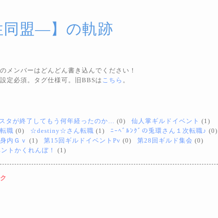
性同盟―】の軌跡
のメンバーはどんどん書き込んでください！
設定必須。タグ仕様可。旧BBSは
こちら
。
スタが終了してもう何年経ったのか…
(0)
仙人掌ギルドイベント
(1)
転職
(0)
☆destiny☆さん転職
(1)
ﾆｰﾍﾞﾙﾝｸﾞの兎環さん１次転職♪
(0)
身内Ｇｖ
(1)
第15回ギルドイベントPv
(0)
第28回ギルド集会
(0)
ベントかくれんぼ！
(1)
ク