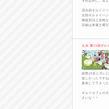
それ以外に、みん
③次回ギルドイベン
次回ギルドイベン
種族別頂上決戦な
詳細は来週土曜日
止水
第14回ギ
総勢20名と大い
楽しかったですね
参加して下さった
ギルドカフェの方
さいな＾＾