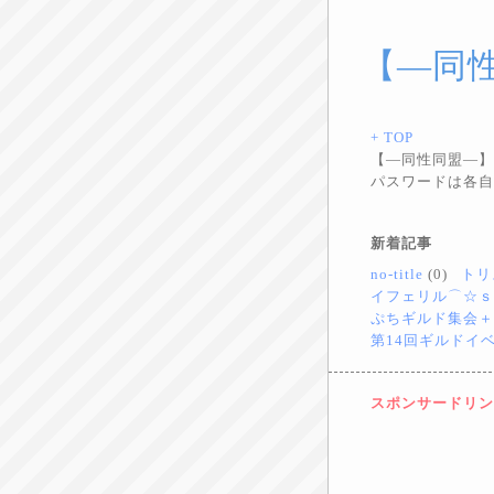
【―同
+ TOP
【―同性同盟―】
パスワードは各自
新着記事
no-title
(0)
トリ
イフェリル⌒☆ｓ
ぷちギルド集会＋
第14回ギルドイ
スポンサードリン