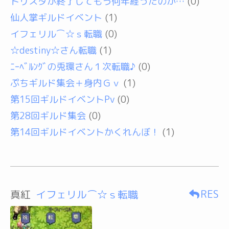
トリスタが終了してもう何年経ったのか…
(0)
仙人掌ギルドイベント
(1)
イフェリル⌒☆ｓ転職
(0)
☆destiny☆さん転職
(1)
ﾆｰﾍﾞﾙﾝｸﾞの兎環さん１次転職♪
(0)
ぷちギルド集会＋身内Ｇｖ
(1)
第15回ギルドイベントPv
(0)
第28回ギルド集会
(0)
第14回ギルドイベントかくれんぼ！
(1)
RES
真紅
イフェリル⌒☆ｓ転職