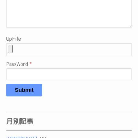
UpFile
PassWord
Submit
月別記事