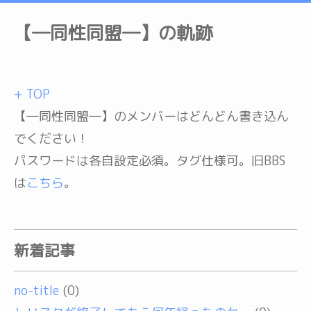
【―同性同盟―】の軌跡
+ TOP
【―同性同盟―】のメンバーはどんどん書き込ん
でください！
パスワードは各自設定必須。タグ仕様可。旧BBS
は
こちら
。
新着記事
no-title
(0)